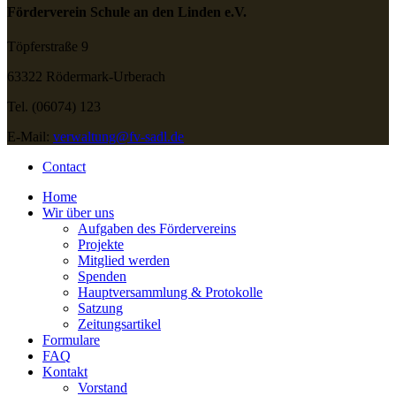
Förderverein Schule an den Linden e.V.
Töpferstraße 9
63322 Rödermark-Urberach
Tel. (06074) 123
E-Mail:
verwaltung@fv-sadl.de
Contact
Home
Wir über uns
Aufgaben des Fördervereins
Projekte
Mitglied werden
Spenden
Hauptversammlung & Protokolle
Satzung
Zeitungsartikel
Formulare
FAQ
Kontakt
Vorstand