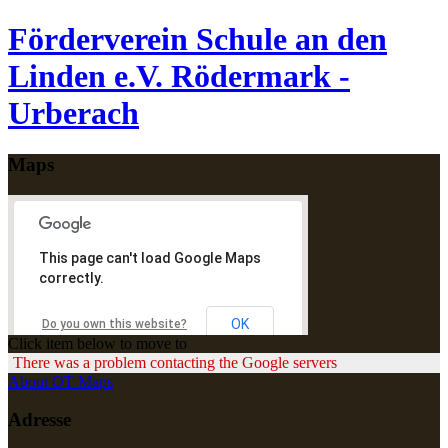
Förderverein Schule an den
Linden e.V. Rödermark -
Urberach
Maps
This page can't load Google Maps
correctly.
OK
Do you own this website?
Click item below to move to
There was a problem contacting the Google servers
About OT Maps
Adresse