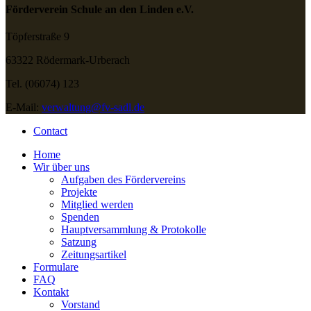
Förderverein Schule an den Linden e.V.
Töpferstraße 9
63322 Rödermark-Urberach
Tel. (06074) 123
E-Mail:
verwaltung@fv-sadl.de
Contact
Home
Wir über uns
Aufgaben des Fördervereins
Projekte
Mitglied werden
Spenden
Hauptversammlung & Protokolle
Satzung
Zeitungsartikel
Formulare
FAQ
Kontakt
Vorstand