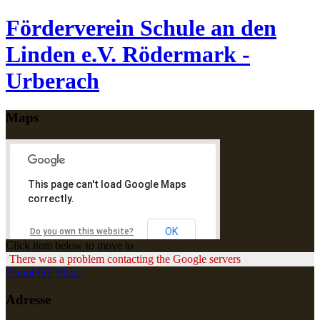
Förderverein Schule an den
Linden e.V. Rödermark -
Urberach
Maps
This page can't load Google Maps
correctly.
OK
Do you own this website?
Click item below to move to
There was a problem contacting the Google servers
About OT Maps
Adresse